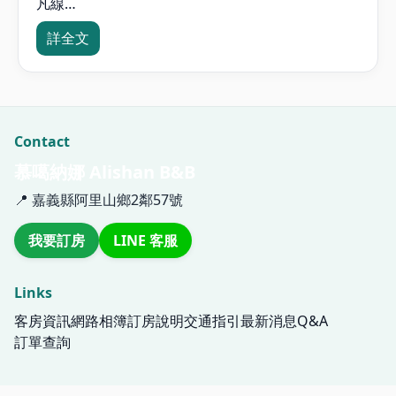
凡線…
詳全文
Contact
慕噶納娜 Alishan B&B
📍 嘉義縣阿里山鄉2鄰57號
我要訂房
LINE 客服
Links
客房資訊
網路相簿
訂房說明
交通指引
最新消息
Q&A
訂單查詢